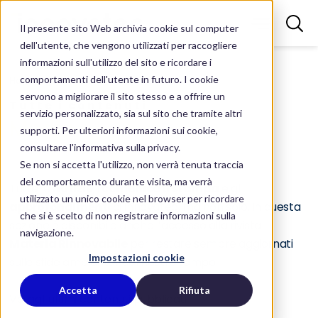
Il presente sito Web archivia cookie sul computer
dell'utente, che vengono utilizzati per raccogliere
informazioni sull'utilizzo del sito e ricordare i
comportamenti dell'utente in futuro. I cookie
Homepage
Media
servono a migliorare il sito stesso e a offrire un
Tutte i contenuti
servizio personalizzato, sia sul sito che tramite altri
Media
supporti. Per ulteriori informazioni sui cookie,
consultare l'informativa sulla privacy.
Se non si accetta l'utilizzo, non verrà tenuta traccia
del comportamento durante visita, ma verrà
Tutte le
notizie
, i
comunicati stampa
e gli
utilizzato un unico cookie nel browser per ricordare
approfondimenti
di Innovatec, ma non solo.
In questa
che si è scelto di non registrare informazioni sulla
sezione è disponibile anche l’accesso alla rivista
navigazione.
Materia Rinnovabile
per restare sempre aggiornati
Impostazioni cookie
sulle sfide ambientali del nostro tempo.
Accetta
Rifiuta
Vai agli ultimi contenuti pubblicati