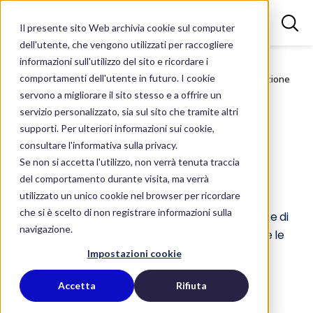
Il presente sito Web archivia cookie sul computer
dell'utente, che vengono utilizzati per raccogliere
informazioni sull'utilizzo del sito e ricordare i
comportamenti dell'utente in futuro. I cookie
Homepage
Servizi
Efficienza energetica e decarbonizzazione
Pompe di calore
servono a migliorare il sito stesso e a offrire un
servizio personalizzato, sia sul sito che tramite altri
Efficienza energetica e
supporti. Per ulteriori informazioni sui cookie,
decarbonizzazione
consultare l'informativa sulla privacy.
Pompe di calore
Se non si accetta l'utilizzo, non verrà tenuta traccia
del comportamento durante visita, ma verrà
utilizzato un unico cookie nel browser per ricordare
che si è scelto di non registrare informazioni sulla
Utilizzando l’energia di suolo, acqua e aria, le pompe di
navigazione.
calore sono ideali per ridurre i consumi di energia e le
emissioni di CO2.
Impostazioni cookie
Accetta
Rifiuta
Richiedi informazioni