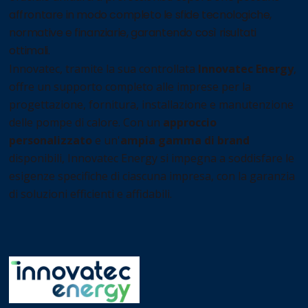
affrontare in modo completo le sfide tecnologiche,
normative e finanziarie, garantendo così risultati
ottimali.
Innovatec, tramite la sua controllata
Innovatec Energy
,
offre un supporto completo alle imprese per la
progettazione, fornitura, installazione e manutenzione
delle pompe di calore. Con un
approccio
personalizzato
e un'
ampia gamma di brand
disponibili, Innovatec Energy si impegna a soddisfare le
esigenze specifiche di ciascuna impresa, con la garanzia
di soluzioni efficienti e affidabili.