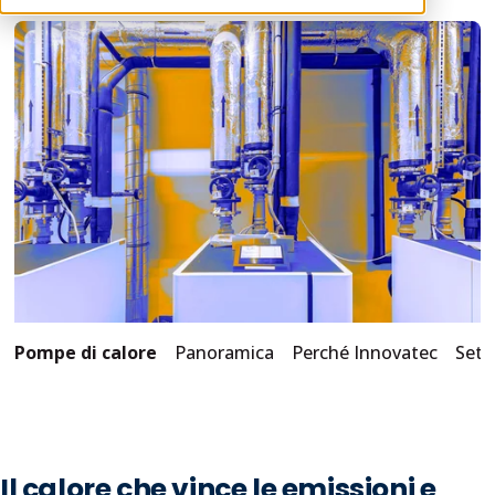
Pompe di calore
Panoramica
Perché Innovatec
Sett
Il calore che vince le emissioni e