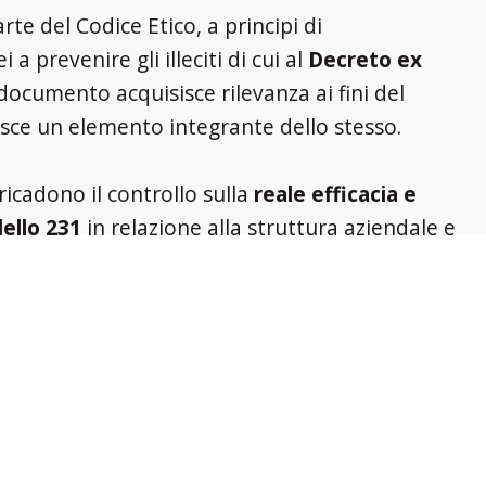
rte del Codice Etico, a principi di
 prevenire gli illeciti di cui al
Decreto ex
 documento acquisisce rilevanza ai fini del
isce un elemento integrante dello stesso.
ricadono il controllo sulla
reale efficacia e
ello 231
in relazione alla struttura aziendale e
di prevenire la commissione dei reati previsti dal
 delle prescrizioni
del Modello 231 e la verifica
comportamenti e il Modello adottato e
odello stesso, in caso emergano esigenze
ento dovute a mutate condizioni aziendali,
to esterno.