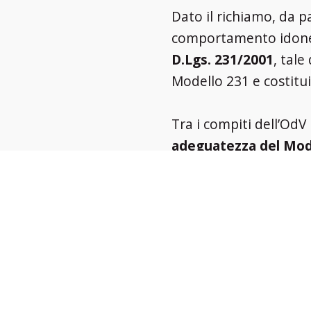
Dato il richiamo, da pa
comportamento idonei a
D.Lgs. 231/2001
, tale
Modello 231 e costitu
Tra i compiti dell’OdV 
adeguatezza del Mod
all’effettiva capacità 
Decreto;
l’osservanza
della coerenza tra i 
l’aggiornamento del M
specifiche di adeguam
normative e di contes