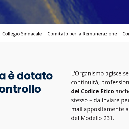
Collegio Sindacale
Comitato per la Remunerazione
Com
a è dotato
L’Organismo agisce sec
continuità, professio
controllo
del Codice Etico
anche
stesso – da inviare pe
mail appositamente at
del Modello 231.