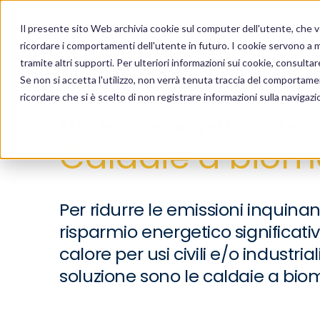
Il presente sito Web archivia cookie sul computer dell'utente, che ven
ricordare i comportamenti dell'utente in futuro. I cookie servono a mig
tramite altri supporti. Per ulteriori informazioni sui cookie, consultare
Se non si accetta l'utilizzo, non verrà tenuta traccia del comportame
Homepage
Servizi
Efficienza energetica e decarbonizz
ricordare che si è scelto di non registrare informazioni sulla navigazi
Efficienza energetica e dec
Caldaie a bio
Per ridurre le emissioni inquinan
risparmio energetico significati
calore per usi civili e/o industria
soluzione sono le caldaie a bio