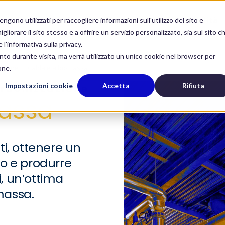
Chi siamo
Servizi
Governance
Sostenibilità
gono utilizzati per raccogliere informazioni sull'utilizzo del sito e
liorare il sito stesso e a offrire un servizio personalizzato, sia sul sito c
 l'informativa sulla privacy.
nto durante visita, ma verrà utilizzato un unico cookie nel browser per
azione
Caldaie a biomassa
one.
Impostazioni cookie
Accetta
Rifiuta
arbonizzazione
massa
ti, ottenere un
vo e produrre
li, un’ottima
massa.