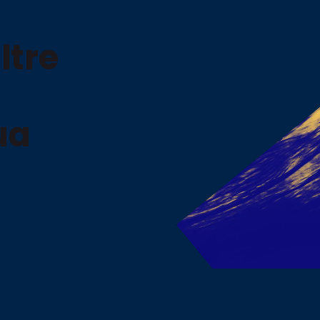
ltre
ua