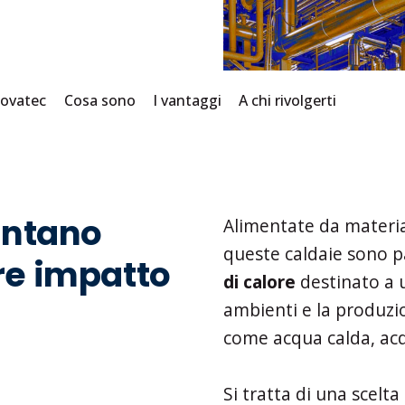
novatec
Cosa sono
I vantaggi
A chi rivolgerti
ventano
Alimentate da material
queste caldaie sono 
re impatto
di calore
destinato a u
ambienti e la produzio
come acqua calda, acq
Si tratta di una scelt