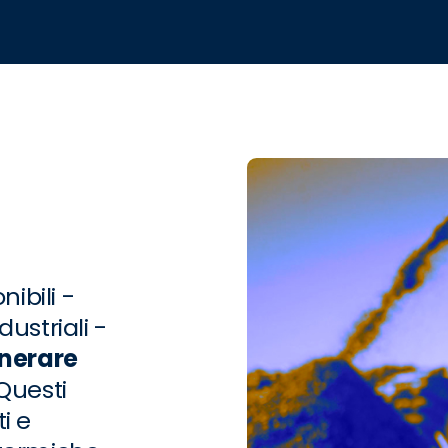
ibili -
ustriali -
nerare
 Questi
i e