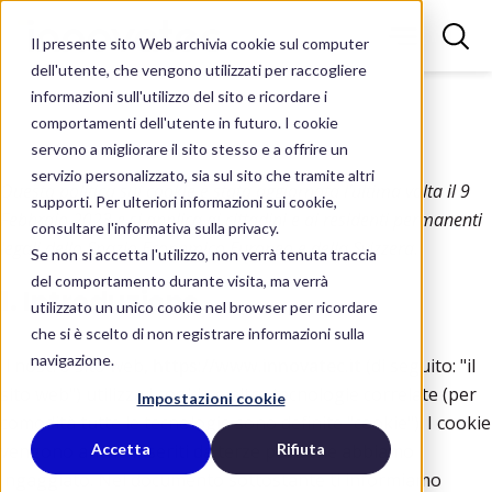
Il presente sito Web archivia cookie sul computer
dell'utente, che vengono utilizzati per raccogliere
informazioni sull'utilizzo del sito e ricordare i
comportamenti dell'utente in futuro. I cookie
servono a migliorare il sito stesso e a offrire un
servizio personalizzato, sia sul sito che tramite altri
Questa politica sui cookie è stata aggiornata l'ultima volta il 9
supporti. Per ulteriori informazioni sui cookie,
Febbraio 2023 e si applica ai cittadini e ai residenti permanenti
consultare l'informativa sulla privacy.
legali dello Spazio Economico Europeo e della Svizzera.
Se non si accetta l'utilizzo, non verrà tenuta traccia
del comportamento durante visita, ma verrà
1. Introduzione
utilizzato un unico cookie nel browser per ricordare
che si è scelto di non registrare informazioni sulla
navigazione.
Il nostro sito web,
https://www.innovatec.it
(di seguito: "il
sito web") utilizza i cookie e altre tecnologie correlate (per
Impostazioni cookie
comodità tutte le tecnologie sono definite "cookie"). I cookie
vengono anche inseriti da terze parti che abbiamo
Accetta
Rifiuta
ingaggiato. Nel documento sottostante ti informiamo