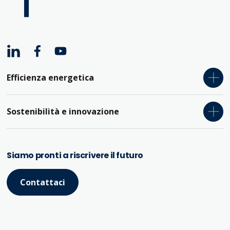
Efficienza energetica
Relamping
Sostenibilità e innovazione
Pompe di calore
Consulenza
Cogenerazione e trigenerazione
Siamo pronti a riscrivere il futuro
Formazione
Fotovoltaico e agrivoltaico
Tool digitali
Caldaie a biomassa
Contattaci
Geotermia
Sostenibilità e decarbonizzazione